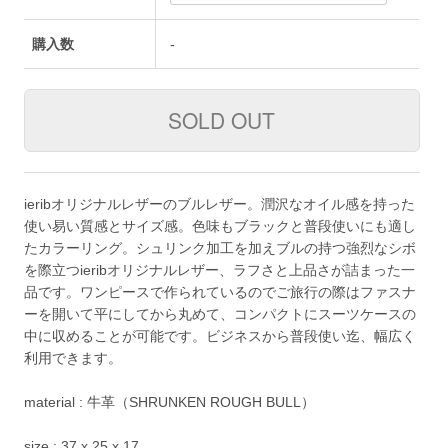
購入数
-
ieribオリジナルレザーのブルレザー。潤沢なオイル感を持った
使い易い質感とサイズ感。色味もブラックと普段使いにも適し
たカラーリング。シュリンク加工を加えブルの持つ強烈なシボ
を際立つieribオリジナルレザー、ラフさと上品さが詰まった一
品です。ワンピースで作られているのでご旅行の際はファスナ
ーを開いて平にしてから丸めて、コンパクトにスーツケースの
中に収めることが可能です。ビジネスから普段使い迄、幅広く
利用できます。
material : 牛革（SHRUNKEN ROUGH BULL）
size : 37 x 25 x 17