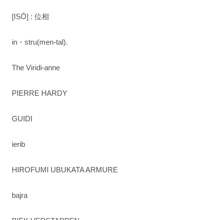
[ISŌ] : 位相
in・stru(men-tal).
The Viridi-anne
PIERRE HARDY
GUIDI
ierib
HIROFUMI UBUKATA ARMURE
bajra