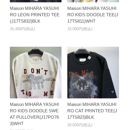
Maison MIHARA YASUHI
Maison MIHARA YASUHI
RO LEON PRINTED TEE
RO KIDS DOODLE TEE(J
(J17TS832)BLK
17TS811)WHT
26,400円(税込)
33,000円(税込)
Maison MIHARA YASUHI
Maison MIHARA YASUHI
RO KIDS DOODLE SWE
RO CAT PRINTED TEE(J
AT PULLOVER(J17PO76
17TS823)BLK
3)WHT
28,600円(税込)