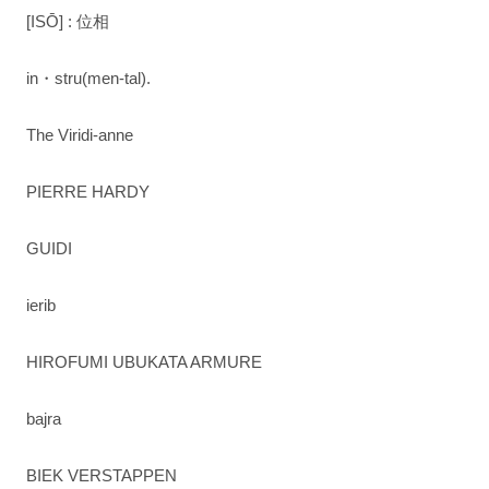
[ISŌ] : 位相
in・stru(men-tal).
The Viridi-anne
PIERRE HARDY
GUIDI
ierib
HIROFUMI UBUKATA ARMURE
bajra
BIEK VERSTAPPEN