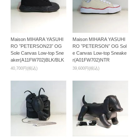
Maison MIHARA YASUHI
Maison MIHARA YASUHI
RO "PETERSON23" OG
RO "PETERSON" OG Sol
Sole Canvas Low-top Sne
e Canvas Low-top Sneake
aker(A11FW702)BLK/BLK
r(A01FW702)NTR
40,700円(税込)
39,600円(税込)