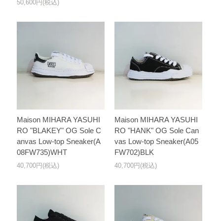
50,600円(税込)
Maison MIHARA YASUHI
Maison MIHARA YASUHI
RO "BLAKEY" OG Sole C
RO "HANK" OG Sole Can
anvas Low-top Sneaker(A
vas Low-top Sneaker(A05
08FW735)WHT
FW702)BLK
40,700円(税込)
40,700円(税込)