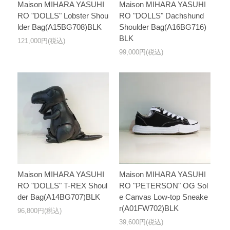
Maison MIHARA YASUHI
Maison MIHARA YASUHI
RO "DOLLS" Lobster Shou
RO "DOLLS" Dachshund
lder Bag(A15BG708)BLK
Shoulder Bag(A16BG716)
BLK
121,000円(税込)
99,000円(税込)
Maison MIHARA YASUHI
Maison MIHARA YASUHI
RO "DOLLS" T-REX Shoul
RO "PETERSON" OG Sol
der Bag(A14BG707)BLK
e Canvas Low-top Sneake
r(A01FW702)BLK
96,800円(税込)
39,600円(税込)