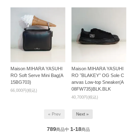
Maison MIHARA YASUHI
Maison MIHARA YASUHI
RO Soft Serve Mini Bag(A
RO "BLAKEY" OG Sole C
15BG703)
anvas Low-top Sneaker(A
08FW735)BLK.BLK
66,000円(税込)
40,700円(税込)
« Prev
Next »
789
1-18
商品中
商品