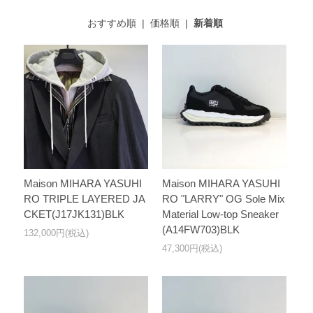
おすすめ順
|
価格順
|
新着順
Maison MIHARA YASUHI
Maison MIHARA YASUHI
RO TRIPLE LAYERED JA
RO "LARRY" OG Sole Mix
CKET(J17JK131)BLK
Material Low-top Sneaker
(A14FW703)BLK
132,000円(税込)
47,300円(税込)