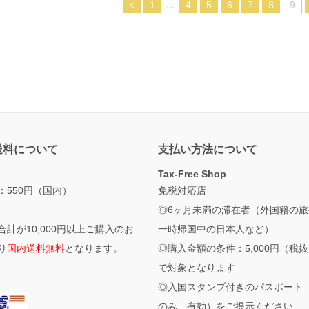
...
<
1
4
5
6
7
8
9
送料について
支払い方法について
Tax-Free Shop
：550円（国内）
免税対応店
◎6ヶ月未満の滞在者（外国籍の旅
合計が10,000円以上ご購入のお
一時帰国中の日本人など）
り
国内送料無料
となります。
◎購入金額の条件：5,000円（税
で対象となります
◎入国スタンプ付きのパスポート
のみ、有効）をご提示ください