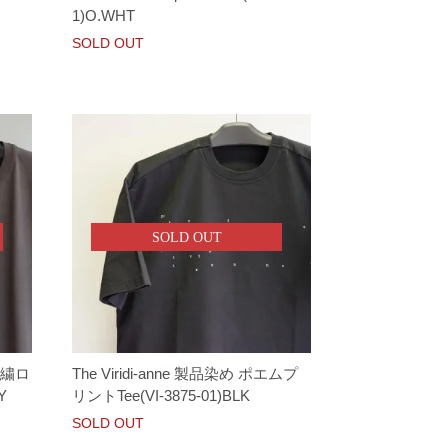
1)O.WHT
SOLD OUT
SOLD OUT
竺刺繍ロ
The Viridi-anne 製品染め ポエムプ
Y
リントTee(VI-3875-01)BLK
SOLD OUT