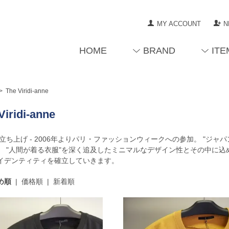
MY ACCOUNT
N
HOME
BRAND
ITE
>
The Viridi-anne
Viridi-anne
1年立ち上げ - 2006年よりパリ・ファッションウィークへの参加。 "ジ
。 "人間が着る衣服"を深く追及したミニマルなデザイン性とその中に込
イデンティティを確立していきます。
め順
|
価格順
|
新着順