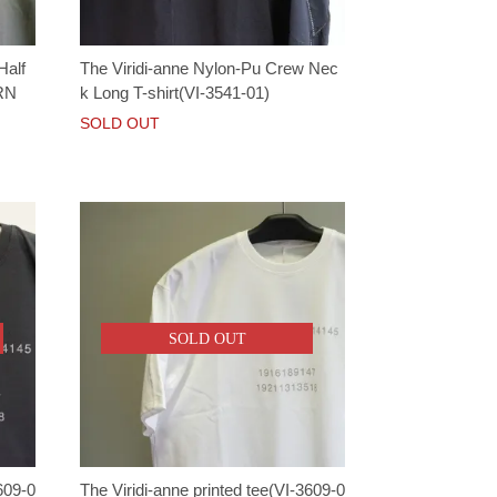
Half
The Viridi-anne Nylon-Pu Crew Nec
GRN
k Long T-shirt(VI-3541-01)
SOLD OUT
SOLD OUT
609-0
The Viridi-anne printed tee(VI-3609-0