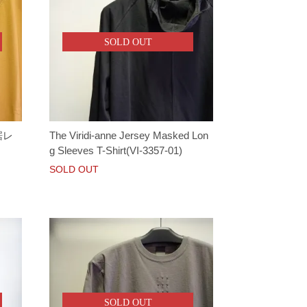
SOLD OUT
 裾レ
The Viridi-anne Jersey Masked Lon
g Sleeves T-Shirt(VI-3357-01)
SOLD OUT
SOLD OUT