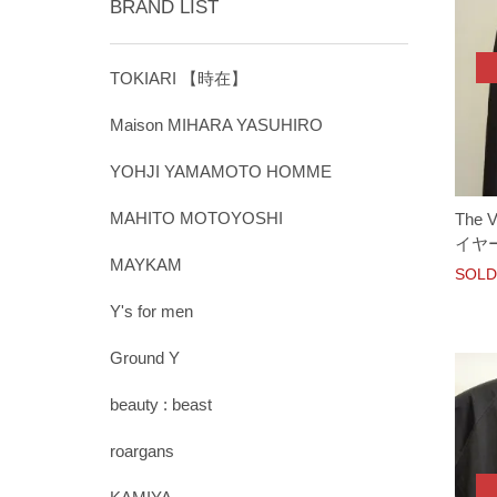
BRAND LIST
TOKIARI 【時在】
Maison MIHARA YASUHIRO
YOHJI YAMAMOTO HOMME
MAHITO MOTOYOSHI
The 
イヤーL
MAYKAM
SOLD
Y's for men
Ground Y
beauty : beast
roargans