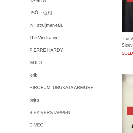
KAMIYA
[ISŌ] : 位相
in・stru(men-tal).
The Viridi-anne
The V
Sleev
PIERRE HARDY
SOLD
GUIDI
ierib
HIROFUMI UBUKATA ARMURE
bajra
BIEK VERSTAPPEN
D-VEC