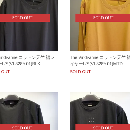
SOLD OUT
SOLD OUT
Viridi-anne コットン天竺 裾レ
The Viridi-anne コットン天竺
/S(VI-3289-01)BLK
イヤーL/S(VI-3289-01)MTD
 OUT
SOLD OUT
SOLD OUT
SOLD OUT