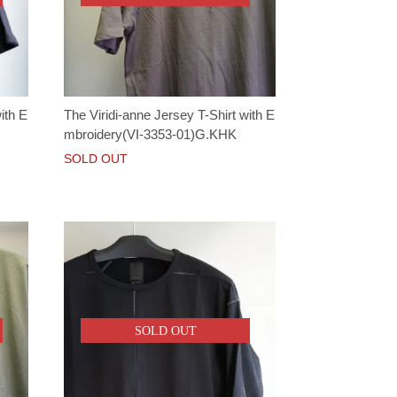
ith E
The Viridi-anne Jersey T-Shirt with E
mbroidery(VI-3353-01)G.KHK
SOLD OUT
SOLD OUT