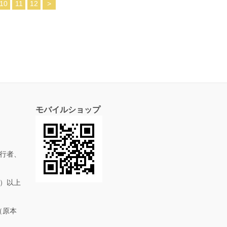
10
11
12
>
モバイルショップ
行者、
抜）以上
（原本