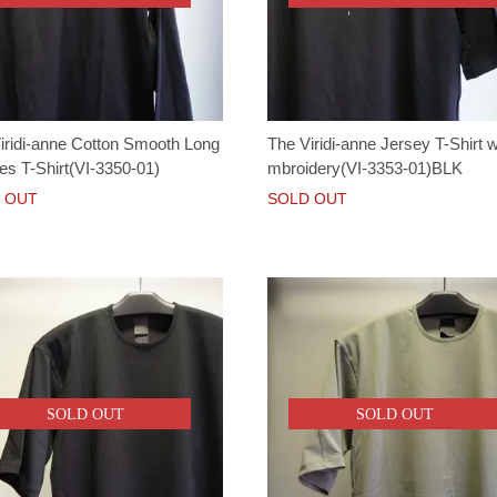
iridi-anne Cotton Smooth Long
The Viridi-anne Jersey T-Shirt w
es T-Shirt(VI-3350-01)
mbroidery(VI-3353-01)BLK
 OUT
SOLD OUT
SOLD OUT
SOLD OUT