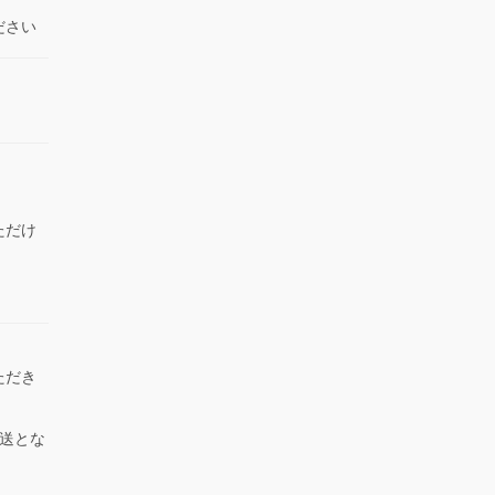
ださい
ただけ
）
ただき
送とな