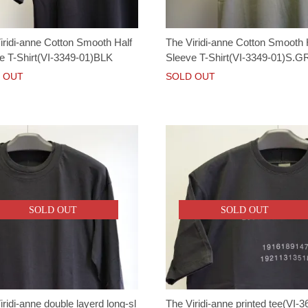
iridi-anne Cotton Smooth Half
The Viridi-anne Cotton Smooth 
e T-Shirt(VI-3349-01)BLK
Sleeve T-Shirt(VI-3349-01)S.
 OUT
SOLD OUT
SOLD OUT
SOLD OUT
ridi-anne double layerd long-sl
The Viridi-anne printed tee(VI-3