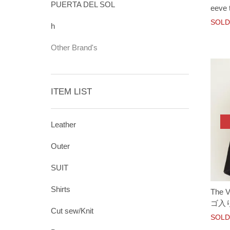
PUERTA DEL SOL
eeve 
SOLD
h
Other Brand's
ITEM LIST
Leather
Outer
SUIT
Shirts
The 
ゴ入りT
Cut sew/Knit
SOLD