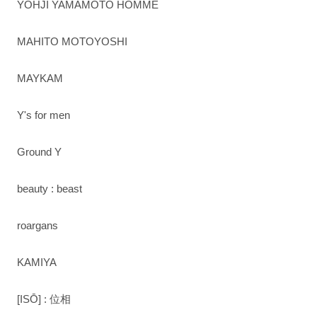
YOHJI YAMAMOTO HOMME
MAHITO MOTOYOSHI
MAYKAM
Y's for men
Ground Y
beauty : beast
roargans
KAMIYA
[ISŌ] : 位相