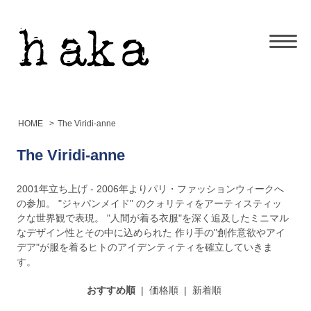
HOME
>
The Viridi-anne
The Viridi-anne
2001年立ち上げ - 2006年よりパリ・ファッションウィークへ
の参加。 "ジャパンメイド" のクォリティをアーティスティッ
クな世界観で表現。 "人間が着る衣服"を深く追及したミニマル
なデザイン性とその中に込められた 作り手の"創作意欲やアイ
デア"が服を着るヒトのアイデンティティを確立していきま
す。
おすすめ順
|
価格順
|
新着順