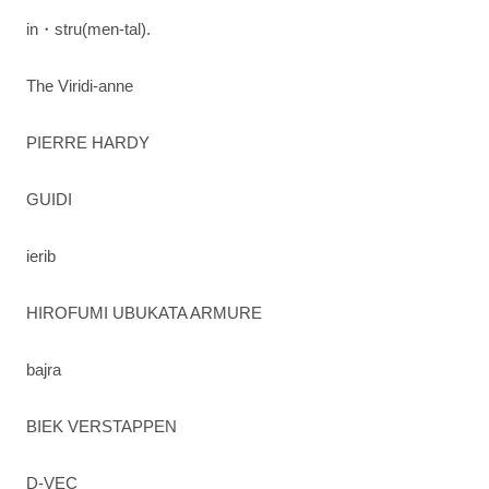
in・stru(men-tal).
The Viridi-anne
PIERRE HARDY
GUIDI
ierib
HIROFUMI UBUKATA ARMURE
bajra
BIEK VERSTAPPEN
D-VEC