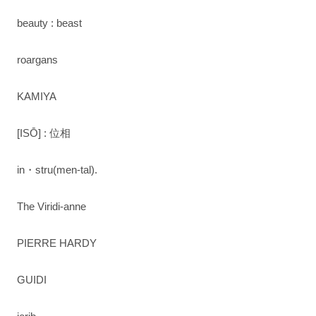
beauty : beast
roargans
KAMIYA
[ISŌ] : 位相
in・stru(men-tal).
The Viridi-anne
PIERRE HARDY
GUIDI