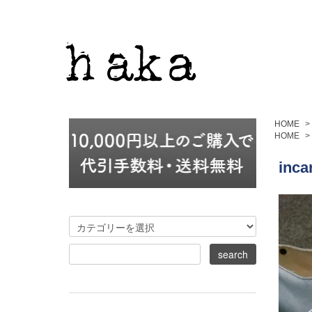
HOME
>
HOME
>
inca