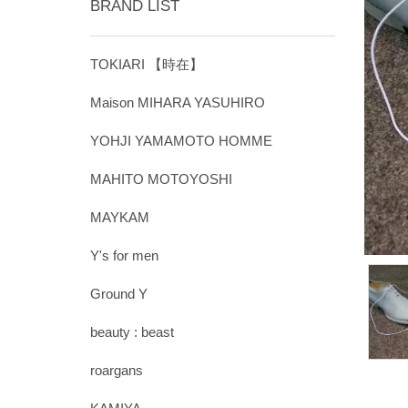
BRAND LIST
TOKIARI 【時在】
Maison MIHARA YASUHIRO
YOHJI YAMAMOTO HOMME
MAHITO MOTOYOSHI
MAYKAM
Y's for men
Ground Y
beauty : beast
roargans