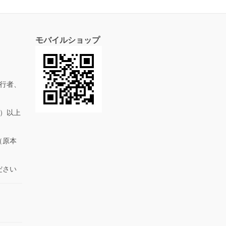
モバイルショップ
行者、
抜）以上
（原本
ださい