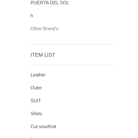
PUERTA DEL SOL
h
Other Brand's
ITEM LIST
Leather
Outer
SUIT
Shirts
Cut sew/Knit