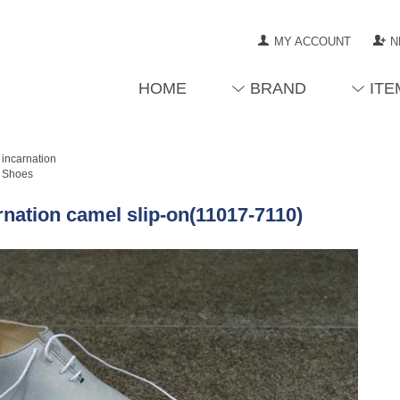
MY ACCOUNT
N
HOME
BRAND
ITE
incarnation
Shoes
rnation camel slip-on(11017-7110)