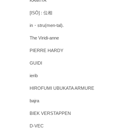
KAMIYA
[ISŌ] : 位相
in・stru(men-tal).
The Viridi-anne
PIERRE HARDY
GUIDI
ierib
HIROFUMI UBUKATA ARMURE
bajra
BIEK VERSTAPPEN
D-VEC