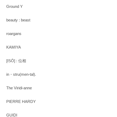
Ground Y
beauty : beast
roargans
KAMIYA
[ISŌ] : 位相
in・stru(men-tal).
The Viridi-anne
PIERRE HARDY
GUIDI