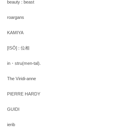
beauty : beast
roargans
KAMIYA
[ISŌ] : 位相
in・stru(men-tal).
The Viridi-anne
PIERRE HARDY
GUIDI
ierib