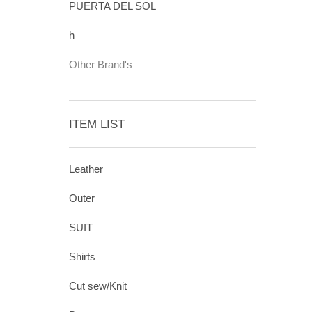
PUERTA DEL SOL
h
Other Brand's
ITEM LIST
Leather
Outer
SUIT
Shirts
Cut sew/Knit