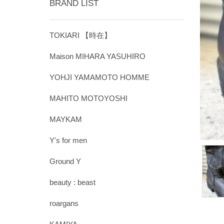
BRAND LIST
TOKIARI 【時在】
Maison MIHARA YASUHIRO
YOHJI YAMAMOTO HOMME
MAHITO MOTOYOSHI
MAYKAM
Y's for men
Ground Y
beauty : beast
roargans