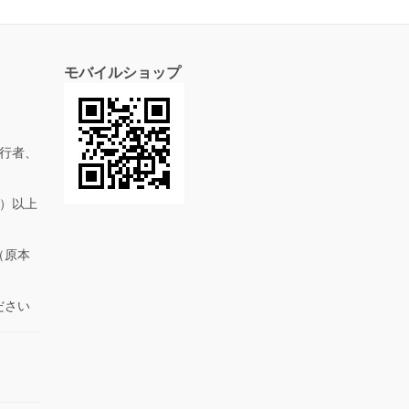
モバイルショップ
行者、
抜）以上
（原本
ださい