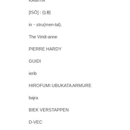
KAMIYA
[ISŌ] : 位相
in・stru(men-tal).
The Viridi-anne
PIERRE HARDY
GUIDI
ierib
HIROFUMI UBUKATA ARMURE
bajra
BIEK VERSTAPPEN
D-VEC