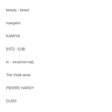
beauty : beast
roargans
KAMIYA
[ISŌ] : 位相
in・stru(men-tal).
The Viridi-anne
PIERRE HARDY
GUIDI