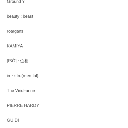
Ground Y
beauty : beast
roargans
KAMIYA
[ISŌ] : 位相
in・stru(men-tal).
The Viridi-anne
PIERRE HARDY
GUIDI