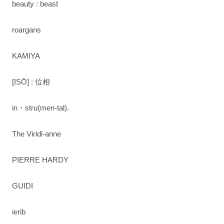
beauty : beast
roargans
KAMIYA
[ISŌ] : 位相
in・stru(men-tal).
The Viridi-anne
PIERRE HARDY
GUIDI
ierib