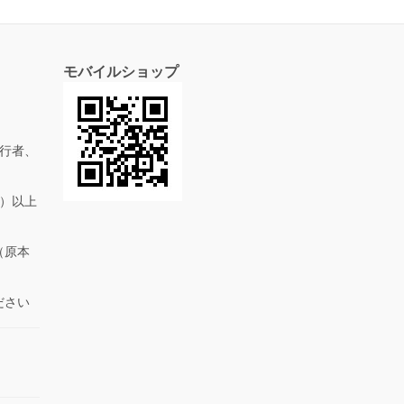
モバイルショップ
行者、
抜）以上
（原本
ださい