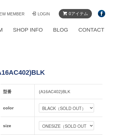
0アイテム
EW MEMBER
LOGIN
M
SHOP INFO
BLOG
CONTACT
(A16AC402)BLK
型番
(A16AC402)BLK
color
size