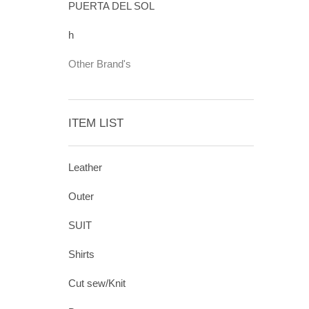
PUERTA DEL SOL
h
Other Brand's
ITEM LIST
Leather
Outer
SUIT
Shirts
Cut sew/Knit