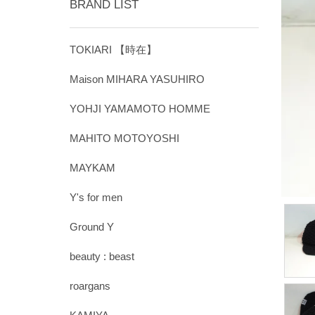
BRAND LIST
TOKIARI 【時在】
Maison MIHARA YASUHIRO
YOHJI YAMAMOTO HOMME
MAHITO MOTOYOSHI
MAYKAM
Y's for men
Ground Y
beauty : beast
roargans