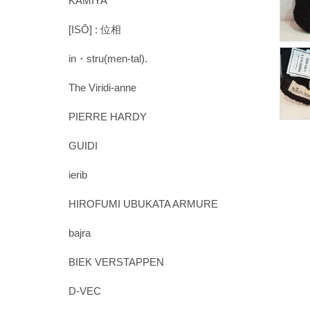
KAMIYA
[ISŌ] : 位相
in・stru(men-tal).
The Viridi-anne
PIERRE HARDY
GUIDI
ierib
HIROFUMI UBUKATA ARMURE
bajra
BIEK VERSTAPPEN
D-VEC