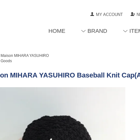
MY ACCOUNT
N
HOME
BRAND
ITE
Maison MIHARA YASUHIRO
Goods
son MIHARA YASUHIRO Baseball Knit Cap