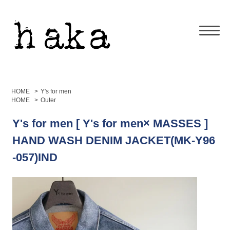
HOME
>
Y's for men
HOME
>
Outer
Y's for men [ Y's for men× MASSES ]
HAND WASH DENIM JACKET(MK-Y96
-057)IND