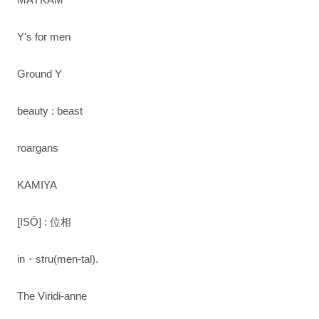
Y's for men
Ground Y
beauty : beast
roargans
KAMIYA
[ISŌ] : 位相
in・stru(men-tal).
The Viridi-anne