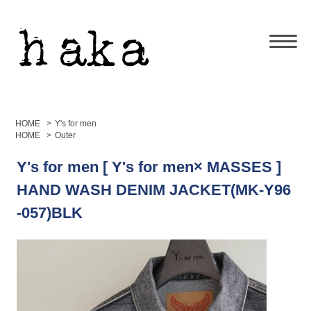
HOME
>
Y's for men
HOME
>
Outer
Y's for men [ Y's for men× MASSES ]
HAND WASH DENIM JACKET(MK-Y96
-057)BLK