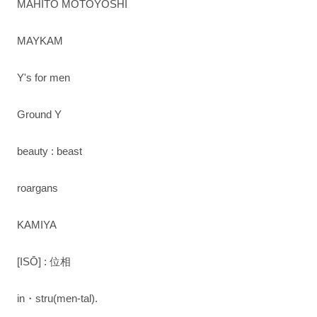
MAHITO MOTOYOSHI
MAYKAM
Y's for men
Ground Y
beauty : beast
roargans
KAMIYA
[ISŌ] : 位相
in・stru(men-tal).