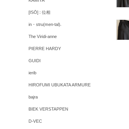
KAMIYA
[ISŌ] : 位相
in・stru(men-tal).
The Viridi-anne
PIERRE HARDY
GUIDI
ierib
HIROFUMI UBUKATA ARMURE
bajra
BIEK VERSTAPPEN
D-VEC