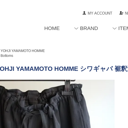
MY ACCOUNT
N
HOME
BRAND
ITE
YOHJI YAMAMOTO HOMME
Bottoms
OHJI YAMAMOTO HOMME シワギャバ 裾釈迦