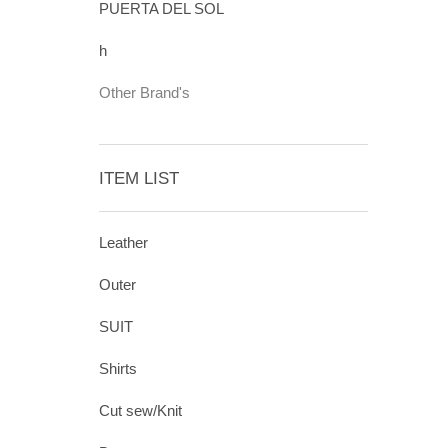
PUERTA DEL SOL
h
Other Brand's
ITEM LIST
Leather
Outer
SUIT
Shirts
Cut sew/Knit