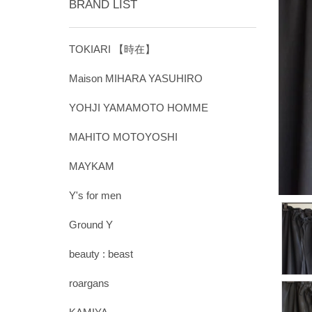
BRAND LIST
TOKIARI 【時在】
Maison MIHARA YASUHIRO
YOHJI YAMAMOTO HOMME
MAHITO MOTOYOSHI
MAYKAM
Y's for men
Ground Y
beauty : beast
roargans