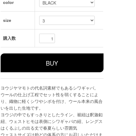
color
size
購入数
ヨウジヤマモトの代名詞素材でもあるシワギャバ。
ウールの仕上げ工程でセット性を弱くすることによ
り、織物に軽くシワやシボを付け、ウール本来の風合
いを出した生地です。
ヨウジの中でもすっきりとしたライン、裾紐は釈迦釦
紐、ウェストヒモは表側にシワギャバの紐、レングス
はくるぶしの出る丈で春夏らしい雰囲気
ウェストサイズは殆どの体系の方にお召しいただけま