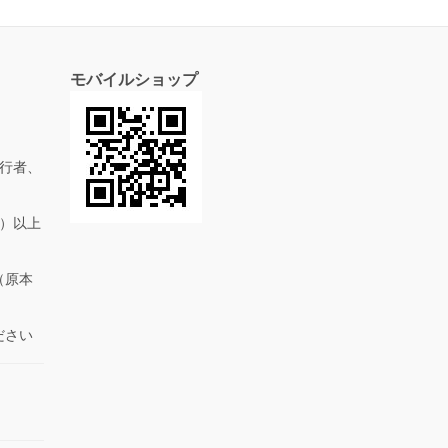
モバイルショップ
行者、
抜）以上
（原本
ださい