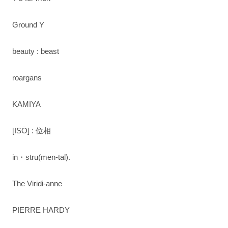
Ground Y
beauty : beast
roargans
KAMIYA
[ISŌ] : 位相
in・stru(men-tal).
The Viridi-anne
PIERRE HARDY