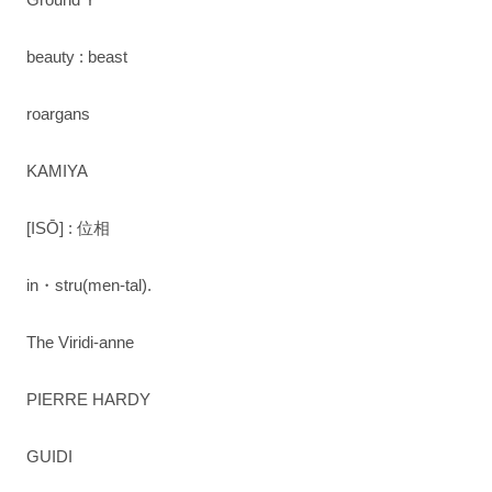
beauty : beast
roargans
KAMIYA
[ISŌ] : 位相
in・stru(men-tal).
The Viridi-anne
PIERRE HARDY
GUIDI