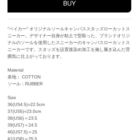
"ベイカー" オリジナルソールキャンバススタッズローカットス
ニーカー。デザイナー自身が粘土で型取った、ブランドオリジ
ナルのソールを使用したスニーカーのキャンバスローカットス
ニーカーです。スタッズを設置後染め加工を施し履き込んだ雰
囲気に仕上がっております。
Material
表地： COTTON
ソール：RUBBER
Size
36(US4.5)=22.5cm
37(US5)=23.0cm
38(US6)＝23.5
39(US7)＝24.5
40(US7.5)＝25
41(US8)＝25.5