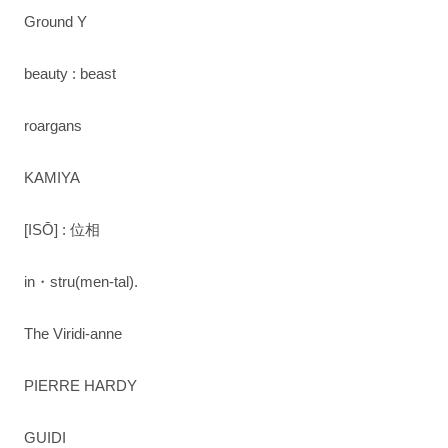
Ground Y
beauty : beast
roargans
KAMIYA
[ISŌ] : 位相
in・stru(men-tal).
The Viridi-anne
PIERRE HARDY
GUIDI