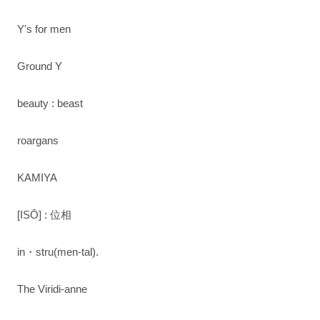
Y's for men
Ground Y
beauty : beast
roargans
KAMIYA
[ISŌ] : 位相
in・stru(men-tal).
The Viridi-anne