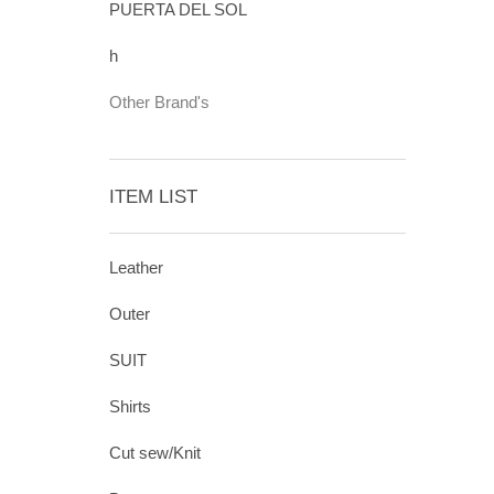
PUERTA DEL SOL
h
Other Brand's
ITEM LIST
Leather
Outer
SUIT
Shirts
Cut sew/Knit