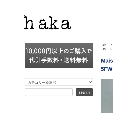
HOME
>
HOME
>
Mais
5FW