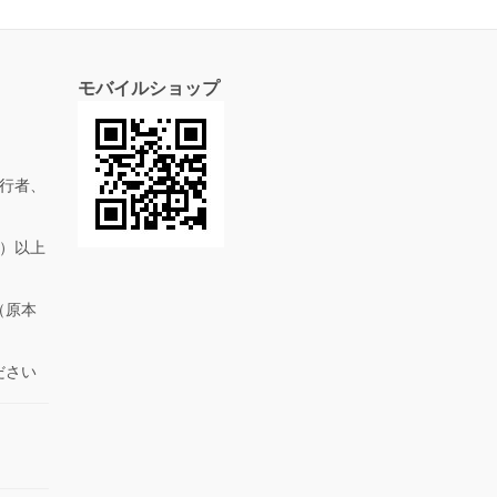
モバイルショップ
行者、
抜）以上
（原本
ださい