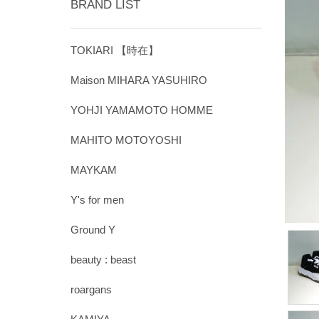
BRAND LIST
TOKIARI 【時在】
Maison MIHARA YASUHIRO
YOHJI YAMAMOTO HOMME
MAHITO MOTOYOSHI
MAYKAM
Y's for men
Ground Y
beauty : beast
roargans