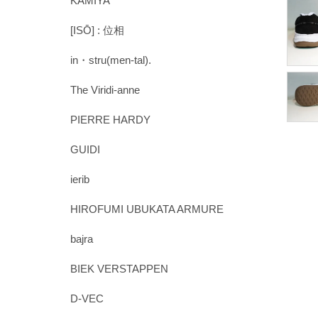
KAMIYA
[ISŌ] : 位相
in・stru(men-tal).
The Viridi-anne
PIERRE HARDY
GUIDI
ierib
HIROFUMI UBUKATA ARMURE
bajra
BIEK VERSTAPPEN
D-VEC