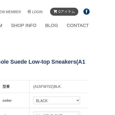
0アイテム
EW MEMBER
LOGIN
M
SHOP INFO
BLOG
CONTACT
le Suede Low-top Sneakers(A1
型番
(A15FW702)BLK
color