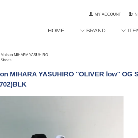
MY ACCOUNT
N
HOME
BRAND
ITE
Maison MIHARA YASUHIRO
Shoes
on MIHARA YASUHIRO "OLIVER low" OG So
702)BLK