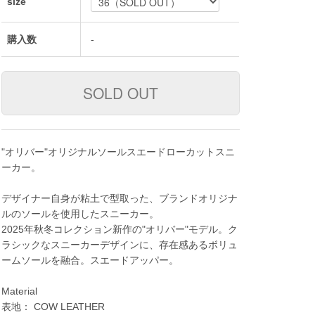
size
購入数
-
"オリバー"オリジナルソールスエードローカットスニ
ーカー。
デザイナー自身が粘土で型取った、ブランドオリジナ
ルのソールを使用したスニーカー。
2025年秋冬コレクション新作の"オリバー"モデル。ク
ラシックなスニーカーデザインに、存在感あるボリュ
ームソールを融合。スエードアッパー。
Material
表地： COW LEATHER