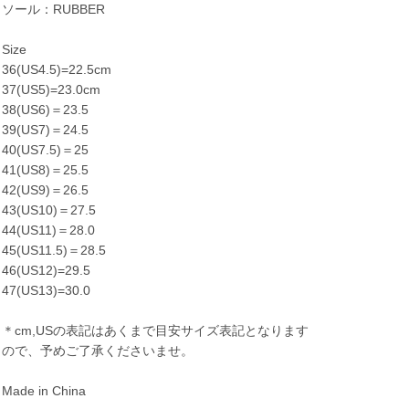
ソール：RUBBER
Size
36(US4.5)=22.5cm
37(US5)=23.0cm
38(US6)＝23.5
39(US7)＝24.5
40(US7.5)＝25
41(US8)＝25.5
42(US9)＝26.5
43(US10)＝27.5
44(US11)＝28.0
45(US11.5)＝28.5
46(US12)=29.5
47(US13)=30.0
＊cm,USの表記はあくまで目安サイズ表記となります
ので、予めご了承くださいませ。
Made in China