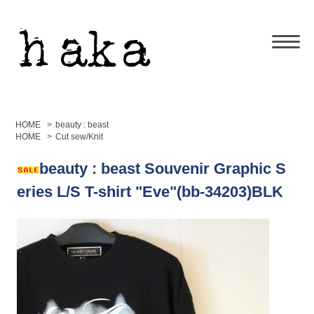
HOME
>
beauty : beast
HOME
>
Cut sew/Knit
beauty : beast Souvenir Graphic S
eries L/S T-shirt "Eve"(bb-34203)BLK