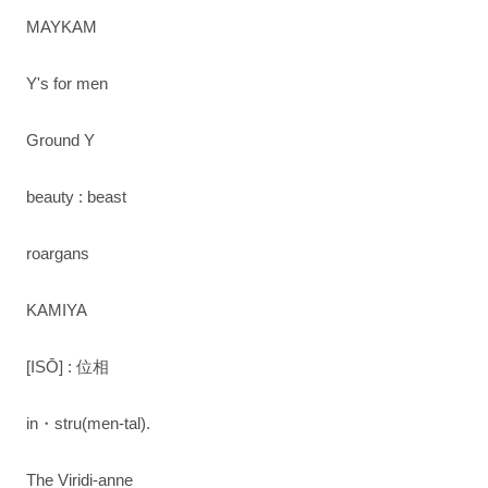
MAYKAM
Y's for men
Ground Y
beauty : beast
roargans
KAMIYA
[ISŌ] : 位相
in・stru(men-tal).
The Viridi-anne