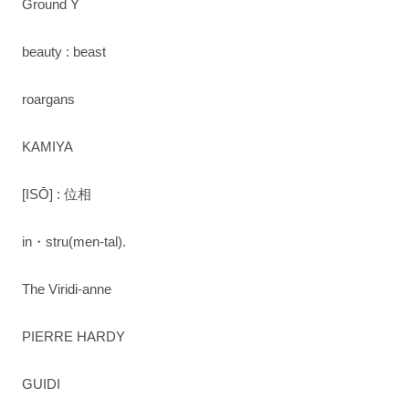
Ground Y
beauty : beast
roargans
KAMIYA
[ISŌ] : 位相
in・stru(men-tal).
The Viridi-anne
PIERRE HARDY
GUIDI