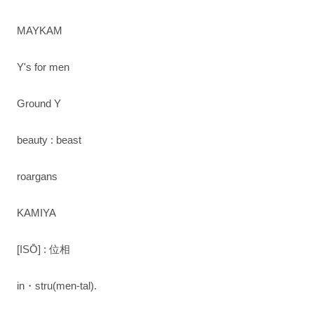
MAYKAM
Y's for men
Ground Y
beauty : beast
roargans
KAMIYA
[ISŌ] : 位相
in・stru(men-tal).