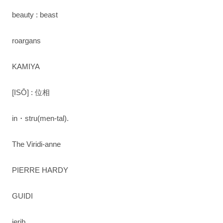
beauty : beast
roargans
KAMIYA
[ISŌ] : 位相
in・stru(men-tal).
The Viridi-anne
PIERRE HARDY
GUIDI
ierib