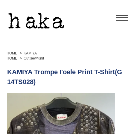
HOME
>
KAMIYA
HOME
>
Cut sew/Knit
KAMIYA Trompe I'oele Print T-Shirt(G
14TS028)