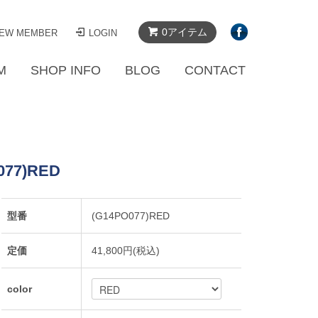
0アイテム
EW MEMBER
LOGIN
M
SHOP INFO
BLOG
CONTACT
O077)RED
型番
(G14PO077)RED
定価
41,800円(税込)
color