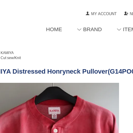
MY ACCOUNT
N
HOME
BRAND
ITE
KAMIYA
Cut sew/Knit
YA Distressed Honryneck Pullover(G14P