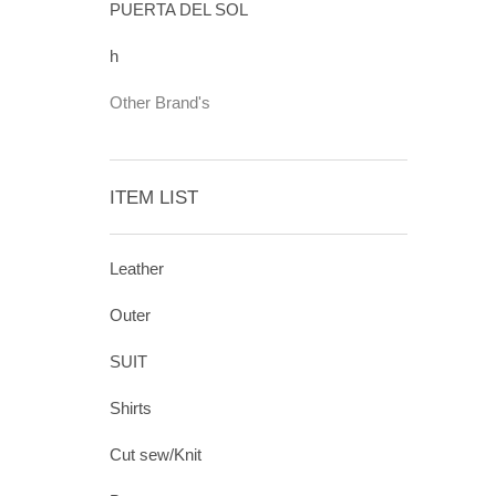
PUERTA DEL SOL
h
Other Brand's
ITEM LIST
Leather
Outer
SUIT
Shirts
Cut sew/Knit