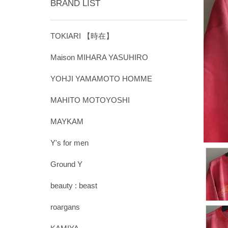
BRAND LIST
TOKIARI 【時在】
Maison MIHARA YASUHIRO
YOHJI YAMAMOTO HOMME
MAHITO MOTOYOSHI
MAYKAM
Y's for men
Ground Y
beauty : beast
roargans