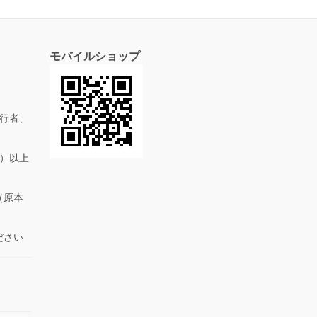
モバイルショップ
行者、
抜）以上
（原本
ださい