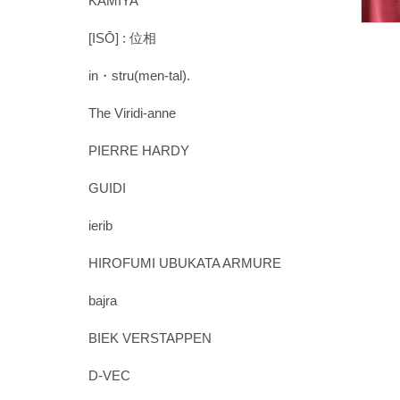
KAMIYA
[ISŌ] : 位相
in・stru(men-tal).
The Viridi-anne
PIERRE HARDY
GUIDI
ierib
HIROFUMI UBUKATA ARMURE
bajra
BIEK VERSTAPPEN
D-VEC