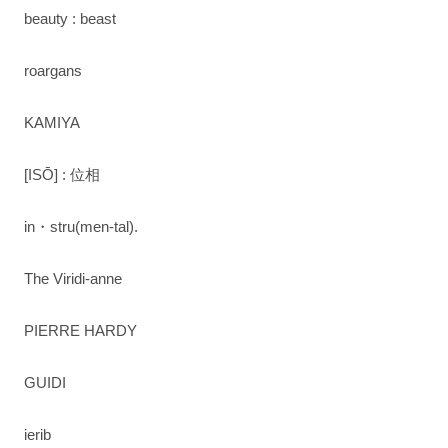
beauty : beast
roargans
KAMIYA
[ISŌ] : 位相
in・stru(men-tal).
The Viridi-anne
PIERRE HARDY
GUIDI
ierib