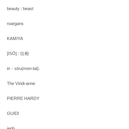
beauty : beast
roargans
KAMIYA
[ISŌ] : 位相
in・stru(men-tal).
The Viridi-anne
PIERRE HARDY
GUIDI
ierib