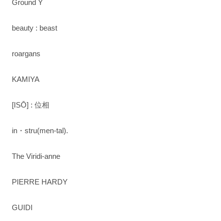
Ground Y
beauty : beast
roargans
KAMIYA
[ISŌ] : 位相
in・stru(men-tal).
The Viridi-anne
PIERRE HARDY
GUIDI