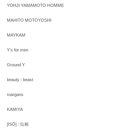
YOHJI YAMAMOTO HOMME
MAHITO MOTOYOSHI
MAYKAM
Y's for men
Ground Y
beauty : beast
roargans
KAMIYA
[ISŌ] : 位相