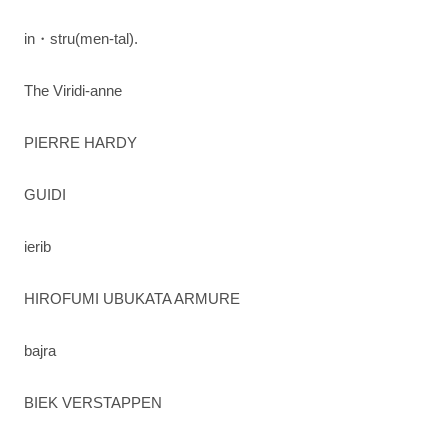
in・stru(men-tal).
The Viridi-anne
PIERRE HARDY
GUIDI
ierib
HIROFUMI UBUKATA ARMURE
bajra
BIEK VERSTAPPEN