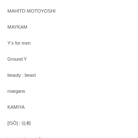
MAHITO MOTOYOSHI
MAYKAM
Y's for men
Ground Y
beauty : beast
roargans
KAMIYA
[ISŌ] : 位相