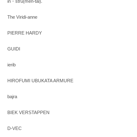
in・stru(men-tal).
The Viridi-anne
PIERRE HARDY
GUIDI
ierib
HIROFUMI UBUKATA ARMURE
bajra
BIEK VERSTAPPEN
D-VEC