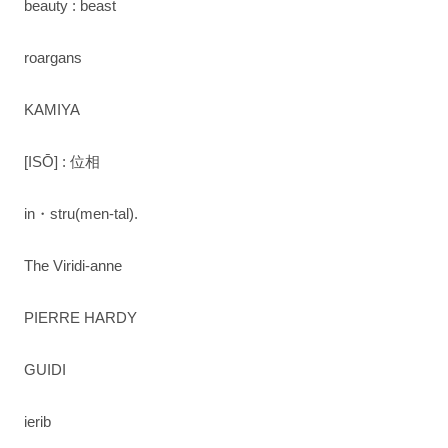
beauty : beast
roargans
KAMIYA
[ISŌ] : 位相
in・stru(men-tal).
The Viridi-anne
PIERRE HARDY
GUIDI
ierib