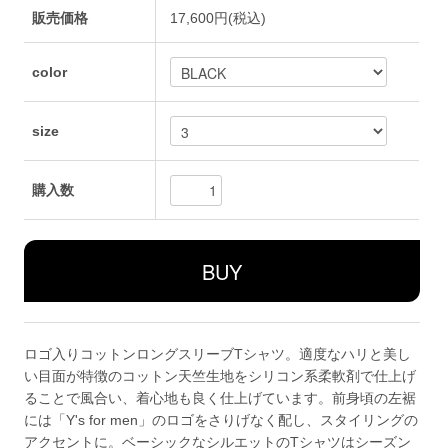
販売価格
17,600円(税込)
color
size
購入数
ロゴ入りコットンロングスリーブTシャツ。適度なハリと美し
い目面が特徴のコットン天竺生地をシリコン系柔軟剤で仕上げ
ることで風合い、着心地も良く仕上げています。前身頃の左裾
には「Y's for men」のロゴをさりげなく配し、スタイリングの
アクセントに。ベーシックなシルエットのTシャツはシーズン