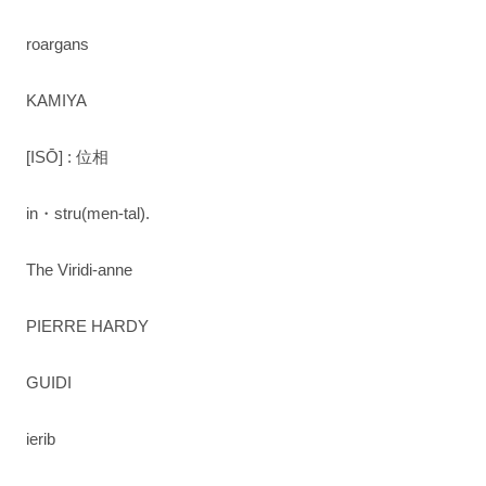
roargans
KAMIYA
[ISŌ] : 位相
in・stru(men-tal).
The Viridi-anne
PIERRE HARDY
GUIDI
ierib