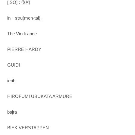
[ISŌ] : 位相
in・stru(men-tal).
The Viridi-anne
PIERRE HARDY
GUIDI
ierib
HIROFUMI UBUKATA ARMURE
bajra
BIEK VERSTAPPEN