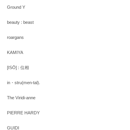
Ground Y
beauty : beast
roargans
KAMIYA
[ISŌ] : 位相
in・stru(men-tal).
The Viridi-anne
PIERRE HARDY
GUIDI