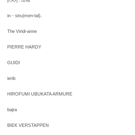
in・stru(men-tal).
The Viridi-anne
PIERRE HARDY
GUIDI
ierib
HIROFUMI UBUKATA ARMURE
bajra
BIEK VERSTAPPEN