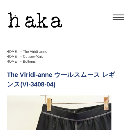
HOME
>
The Viridi-anne
HOME
>
Cut sew/Knit
HOME
>
Bottoms
The Viridi-anne ウールスムース レギ
ンス(VI-3408-04)