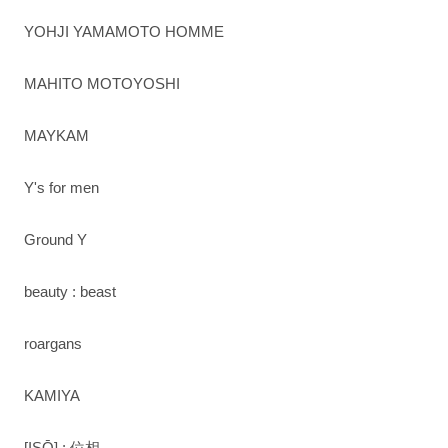
YOHJI YAMAMOTO HOMME
MAHITO MOTOYOSHI
MAYKAM
Y's for men
Ground Y
beauty : beast
roargans
KAMIYA
[ISŌ] : 位相