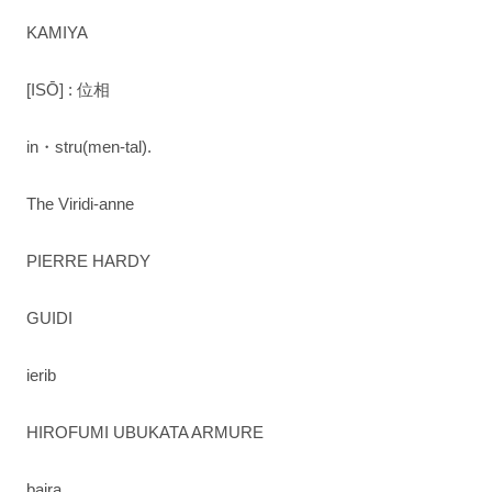
KAMIYA
[ISŌ] : 位相
in・stru(men-tal).
The Viridi-anne
PIERRE HARDY
GUIDI
ierib
HIROFUMI UBUKATA ARMURE
bajra