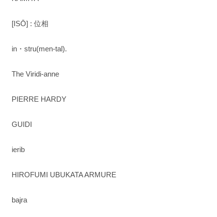
[ISŌ] : 位相
in・stru(men-tal).
The Viridi-anne
PIERRE HARDY
GUIDI
ierib
HIROFUMI UBUKATA ARMURE
bajra