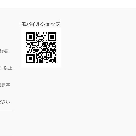
モバイルショップ
行者、
抜）以上
（原本
ださい