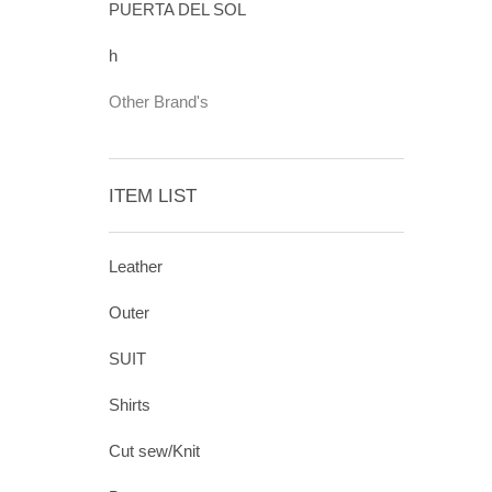
PUERTA DEL SOL
h
Other Brand's
ITEM LIST
Leather
Outer
SUIT
Shirts
Cut sew/Knit