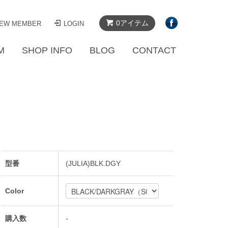
0アイテム
EW MEMBER
LOGIN
M
SHOP INFO
BLOG
CONTACT
型番
(JULIA)BLK.DGY
Color
購入数
-