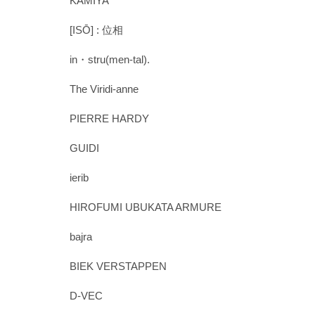
KAMIYA
[ISŌ] : 位相
in・stru(men-tal).
The Viridi-anne
PIERRE HARDY
GUIDI
ierib
HIROFUMI UBUKATA ARMURE
bajra
BIEK VERSTAPPEN
D-VEC