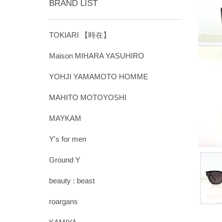
BRAND LIST
TOKIARI 【時在】
Maison MIHARA YASUHIRO
YOHJI YAMAMOTO HOMME
MAHITO MOTOYOSHI
MAYKAM
Y's for men
Ground Y
beauty : beast
roargans