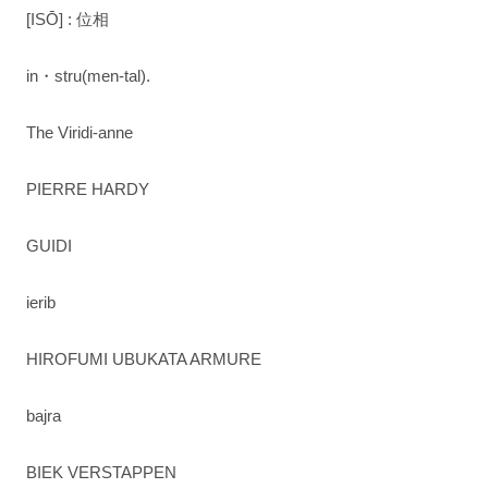
[ISŌ] : 位相
in・stru(men-tal).
The Viridi-anne
PIERRE HARDY
GUIDI
ierib
HIROFUMI UBUKATA ARMURE
bajra
BIEK VERSTAPPEN