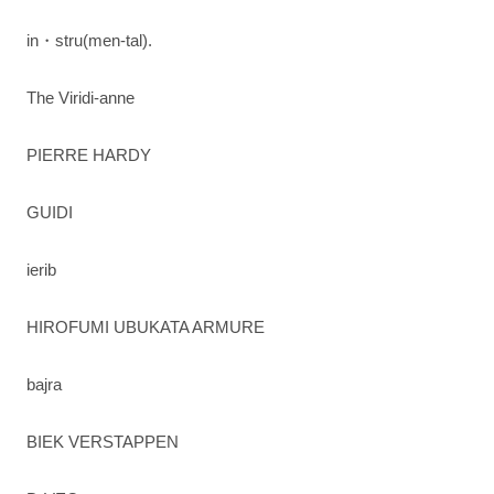
in・stru(men-tal).
The Viridi-anne
PIERRE HARDY
GUIDI
ierib
HIROFUMI UBUKATA ARMURE
bajra
BIEK VERSTAPPEN