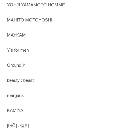
YOHJI YAMAMOTO HOMME
MAHITO MOTOYOSHI
MAYKAM
Y's for men
Ground Y
beauty : beast
roargans
KAMIYA
[ISŌ] : 位相