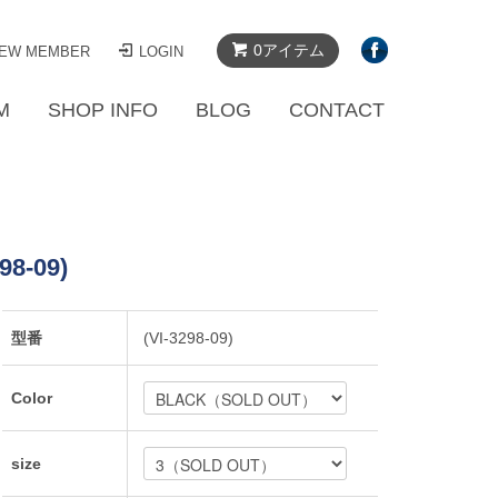
0アイテム
EW MEMBER
LOGIN
M
SHOP INFO
BLOG
CONTACT
8-09)
型番
(VI-3298-09)
Color
size