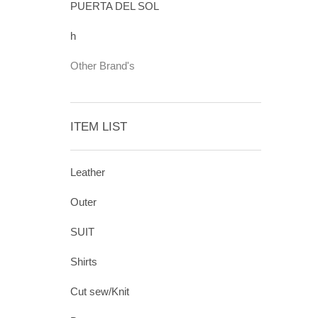
PUERTA DEL SOL
h
Other Brand's
ITEM LIST
Leather
Outer
SUIT
Shirts
Cut sew/Knit