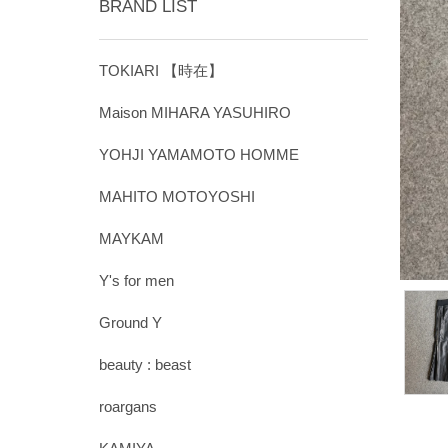
BRAND LIST
TOKIARI 【時在】
Maison MIHARA YASUHIRO
YOHJI YAMAMOTO HOMME
MAHITO MOTOYOSHI
MAYKAM
Y's for men
Ground Y
beauty : beast
roargans