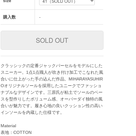
size
購入数
-
クラッシックの定番ジャックパーセルをモデルにした
スニーカー。1点1点職人が吹き付け加工でこなれた風
合いに仕上がった手の込んだ作品。MIHARAYASUHIR
Oオリジナルソールを採用したユニークでファッショ
ナブルなデザインです。三原氏が粘土でソールのベー
スを型作りしたボリューム感、オーバーダイ独特の風
合いが魅力です。履き心地の良いクッション性の高い
インソールを内蔵した仕様です。
Material
表地：COTTON