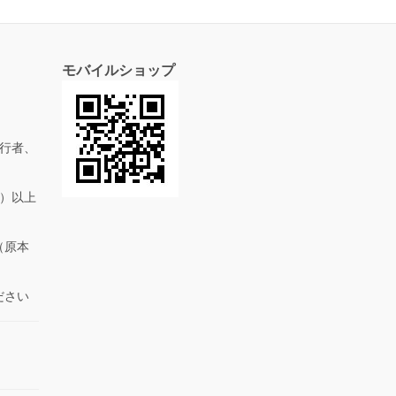
モバイルショップ
行者、
抜）以上
（原本
ださい