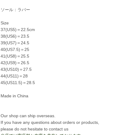
ソール：ラバー
Size
37(US5)＝22.5cm
38(US6)＝23.5
39(US7)＝24.5
40(US7.5)＝25
41(US8)＝25.5
42(US9)＝26.5
43(US10)＝27.5
44(US11)＝28
45(US11.5)＝28.5
Made in China
Our shop can ship overseas.
If you have any questions about orders or products,
please do not hesitate to contact us