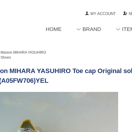
MY ACCOUNT
N
HOME
BRAND
ITE
Maison MIHARA YASUHIRO
Shoes
on MIHARA YASUHIRO Toe cap Original so
r(A05FW706)YEL