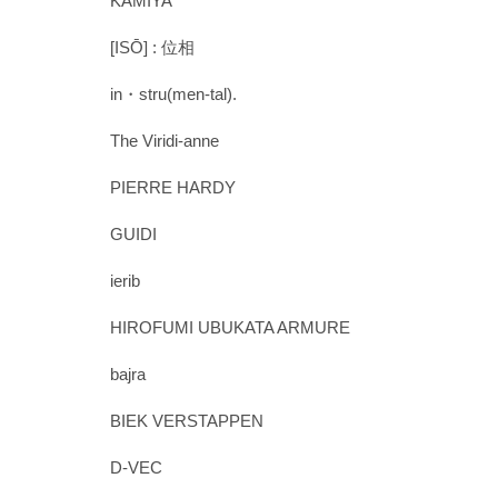
KAMIYA
[ISŌ] : 位相
in・stru(men-tal).
The Viridi-anne
PIERRE HARDY
GUIDI
ierib
HIROFUMI UBUKATA ARMURE
bajra
BIEK VERSTAPPEN
D-VEC