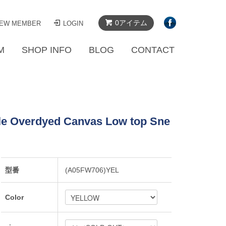
0アイテム
EW MEMBER
LOGIN
M
SHOP INFO
BLOG
CONTACT
le Overdyed Canvas Low top Sne
型番
(A05FW706)YEL
Color