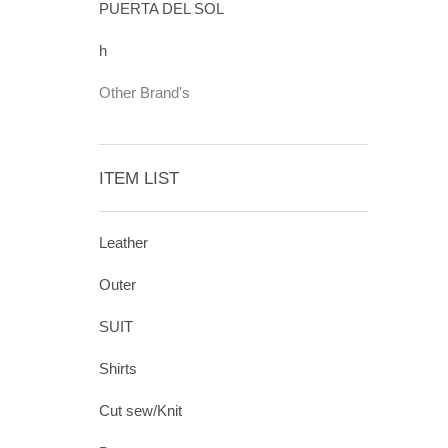
PUERTA DEL SOL
h
Other Brand's
ITEM LIST
Leather
Outer
SUIT
Shirts
Cut sew/Knit