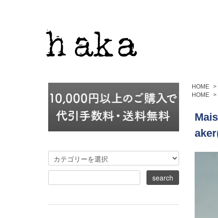
HOME
>
HOME
>
Mais
ake