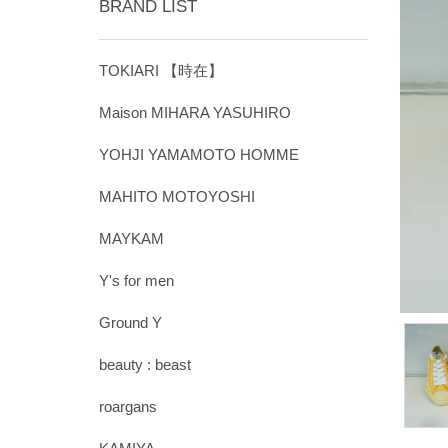
BRAND LIST
TOKIARI 【時在】
Maison MIHARA YASUHIRO
YOHJI YAMAMOTO HOMME
MAHITO MOTOYOSHI
MAYKAM
Y's for men
Ground Y
beauty : beast
roargans