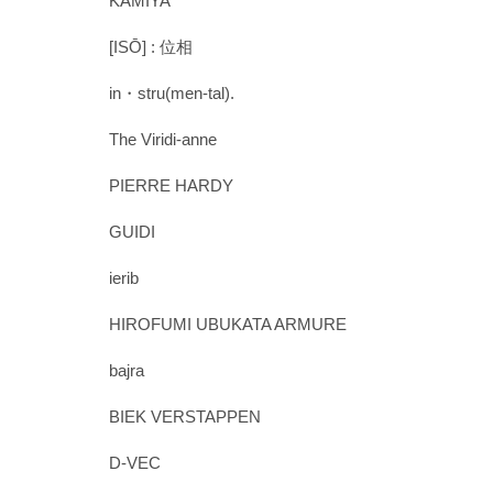
KAMIYA
[ISŌ] : 位相
in・stru(men-tal).
The Viridi-anne
PIERRE HARDY
GUIDI
ierib
HIROFUMI UBUKATA ARMURE
bajra
BIEK VERSTAPPEN
D-VEC