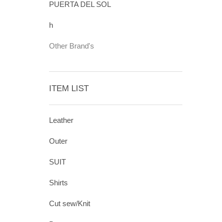
PUERTA DEL SOL
h
Other Brand's
ITEM LIST
Leather
Outer
SUIT
Shirts
Cut sew/Knit