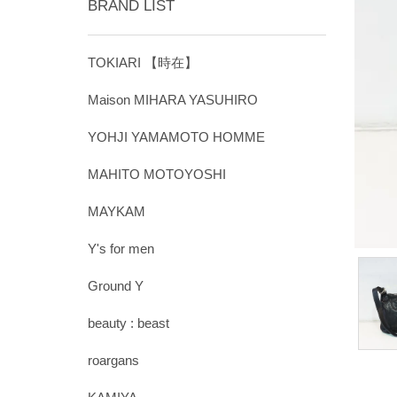
BRAND LIST
TOKIARI 【時在】
Maison MIHARA YASUHIRO
YOHJI YAMAMOTO HOMME
MAHITO MOTOYOSHI
MAYKAM
Y's for men
Ground Y
beauty : beast
roargans