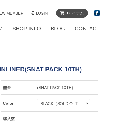
0アイテム
EW MEMBER
LOGIN
M
SHOP INFO
BLOG
CONTACT
UNLINED(SNAT PACK 10TH)
型番
(SNAT PACK 10TH)
Color
購入数
-