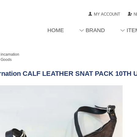
MY ACCOUNT
N
HOME
BRAND
ITE
incarnation
Goods
arnation CALF LEATHER SNAT PACK 10TH 