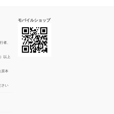
モバイルショップ
行者、
抜）以上
（原本
ださい