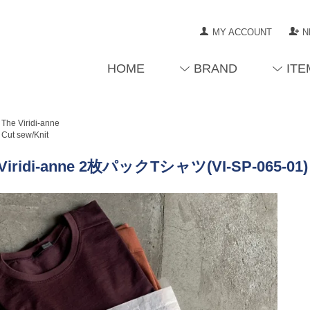
MY ACCOUNT
N
HOME
BRAND
ITE
The Viridi-anne
Cut sew/Knit
 Viridi-anne 2枚パックTシャツ(VI-SP-065-01)