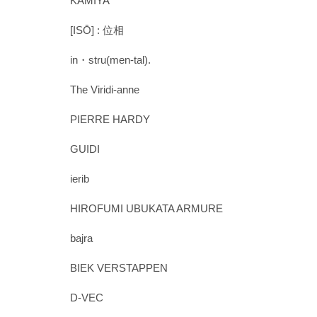
KAMIYA
[ISŌ] : 位相
in・stru(men-tal).
The Viridi-anne
PIERRE HARDY
GUIDI
ierib
HIROFUMI UBUKATA ARMURE
bajra
BIEK VERSTAPPEN
D-VEC