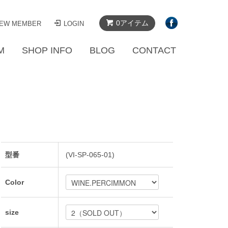
0アイテム
EW MEMBER
LOGIN
M
SHOP INFO
BLOG
CONTACT
型番
(VI-SP-065-01)
Color
size