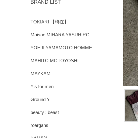
BRAND LIST
TOKIARI 【時在】
Maison MIHARA YASUHIRO
YOHJI YAMAMOTO HOMME
MAHITO MOTOYOSHI
MAYKAM
Y's for men
Ground Y
beauty : beast
roargans