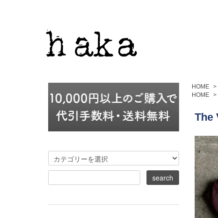
HOME
>
HOME
>
The