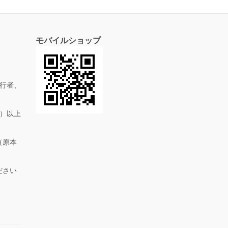
モバイルショップ
行者、
抜）以上
（原本
ださい