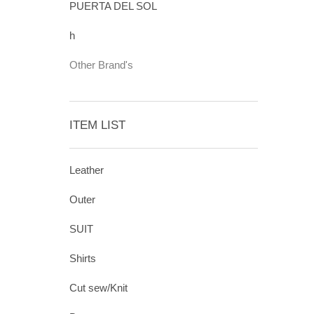
PUERTA DEL SOL
h
Other Brand's
ITEM LIST
Leather
Outer
SUIT
Shirts
Cut sew/Knit