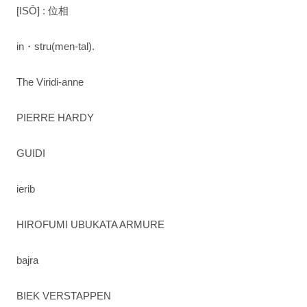
[ISŌ] : 位相
in・stru(men-tal).
The Viridi-anne
PIERRE HARDY
GUIDI
ierib
HIROFUMI UBUKATA ARMURE
bajra
BIEK VERSTAPPEN