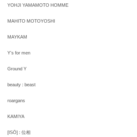
YOHJI YAMAMOTO HOMME
MAHITO MOTOYOSHI
MAYKAM
Y's for men
Ground Y
beauty : beast
roargans
KAMIYA
[ISŌ] : 位相