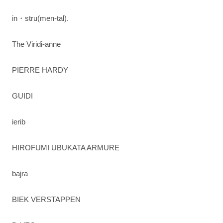
in・stru(men-tal).
The Viridi-anne
PIERRE HARDY
GUIDI
ierib
HIROFUMI UBUKATA ARMURE
bajra
BIEK VERSTAPPEN