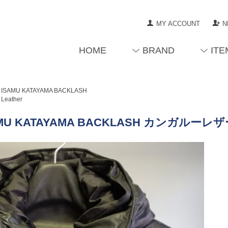
MY ACCOUNT
N
HOME
BRAND
ITE
ISAMU KATAYAMA BACKLASH
Leather
MU KATAYAMA BACKLASH カンガルーレザ