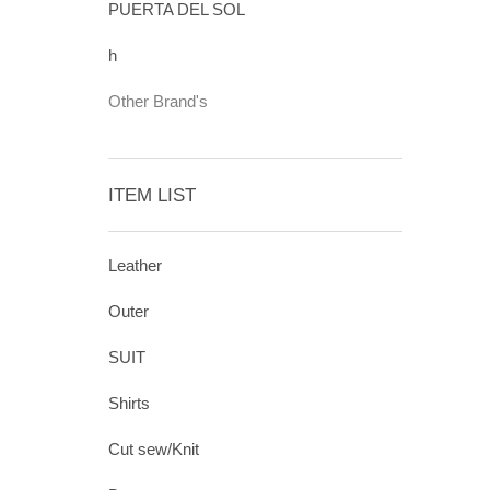
PUERTA DEL SOL
h
Other Brand's
ITEM LIST
Leather
Outer
SUIT
Shirts
Cut sew/Knit