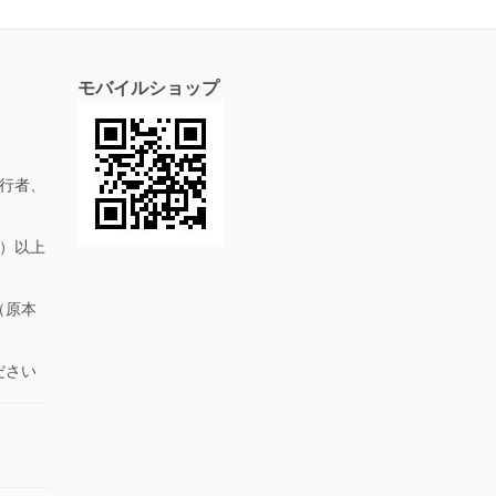
モバイルショップ
行者、
抜）以上
（原本
ださい