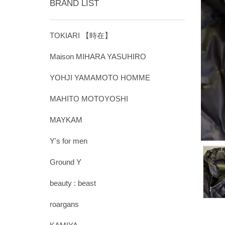
BRAND LIST
TOKIARI 【時在】
Maison MIHARA YASUHIRO
YOHJI YAMAMOTO HOMME
MAHITO MOTOYOSHI
MAYKAM
Y's for men
Ground Y
beauty : beast
roargans