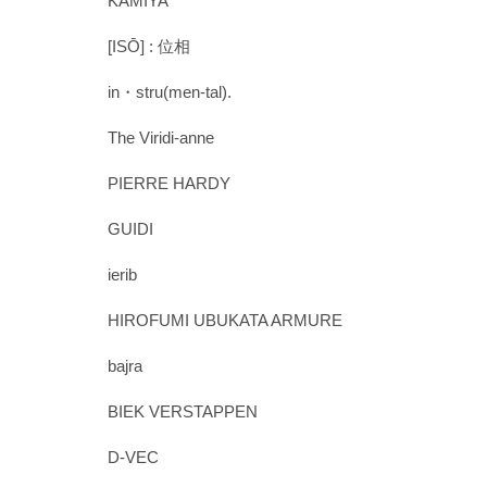
KAMIYA
[ISŌ] : 位相
in・stru(men-tal).
The Viridi-anne
PIERRE HARDY
GUIDI
ierib
HIROFUMI UBUKATA ARMURE
bajra
BIEK VERSTAPPEN
D-VEC