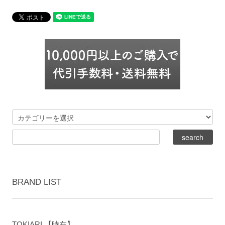
BRAND LIST
TOKIARI 【時在】