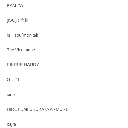
KAMIYA
[ISŌ] : 位相
in・stru(men-tal).
The Viridi-anne
PIERRE HARDY
GUIDI
ierib
HIROFUMI UBUKATA ARMURE
bajra