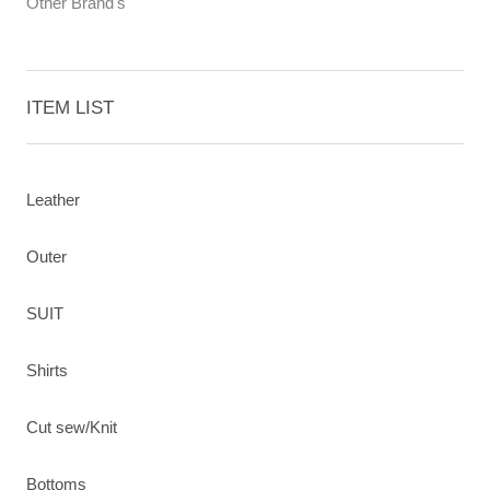
Other Brand's
ITEM LIST
Leather
Outer
SUIT
Shirts
Cut sew/Knit
Bottoms