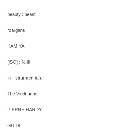
beauty : beast
roargans
KAMIYA
[ISŌ] : 位相
in・stru(men-tal).
The Viridi-anne
PIERRE HARDY
GUIDI